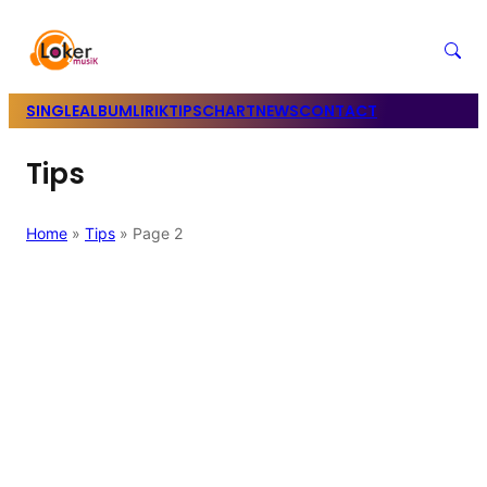
SINGLE
ALBUM
LIRIK
TIPS
CHART
NEWS
CONTACT
Tips
Home
»
Tips
»
Page 2