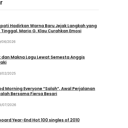
r
pati Hadirkan Warna Baru Jejak Langkah yang
 Tinggal, Mario G. Klau Curahkan Emosi
9/06/2026
ik dan Makna Lagu Lewat Semesta Anggis
aki
8/02/2025
d Morning Everyone “Salah”, Awal Perjalanan
Kalah Bersama Fiersa Besari
3/07/2026
lboard Year-End Hot 100 singles of 2010