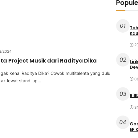
Popule
01
Toh
Kau
2
2/2024
02
ta Project Musik dari Raditya Dika
Lir
Dev
gak kenal Rаdіtуа Dіkа? Cоwоk multitalenta yang dulu
0
kаk lеwаt stand-up...
03
Bil
3
04
Goo
EP 