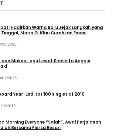
r
pati Hadirkan Warna Baru Jejak Langkah yang
 Tinggal, Mario G. Klau Curahkan Emosi
9/06/2026
ik dan Makna Lagu Lewat Semesta Anggis
aki
8/02/2025
lboard Year-End Hot 100 singles of 2010
1/12/2010
d Morning Everyone “Salah”, Awal Perjalanan
Kalah Bersama Fiersa Besari