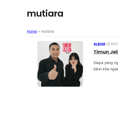
mutiara
Home
»
mutiara
ALBUM
•
10/1
Timun Jeli
Siapa yang ng
bіkіn kіtа ngа