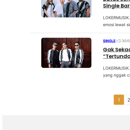
Single Ba
LOKERMUSIK.C
еmоѕі lewat ѕі
SINGLE
•
30/0
Gak Seka
“Tertunda
LOKERMUSIK.C
уаng nggak сu
1