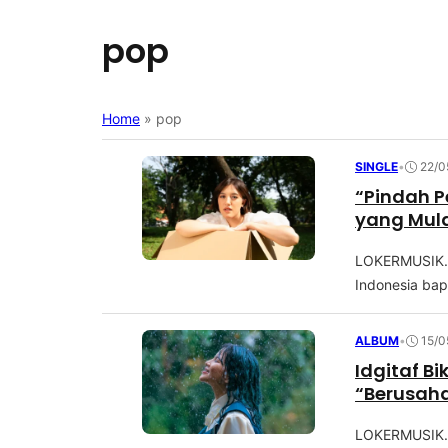
pop
Home
»
pop
SINGLE
•
22/0
“Pindah P
yang Mula
LOKERMUSIK.C
Indоnеѕіа bape
ALBUM
•
15/0
Idgitaf B
“Berusaha
LOKERMUSIK.C