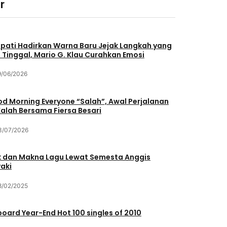
r
pati Hadirkan Warna Baru Jejak Langkah yang
 Tinggal, Mario G. Klau Curahkan Emosi
9/06/2026
d Morning Everyone “Salah”, Awal Perjalanan
Kalah Bersama Fiersa Besari
3/07/2026
ik dan Makna Lagu Lewat Semesta Anggis
aki
8/02/2025
lboard Year-End Hot 100 singles of 2010