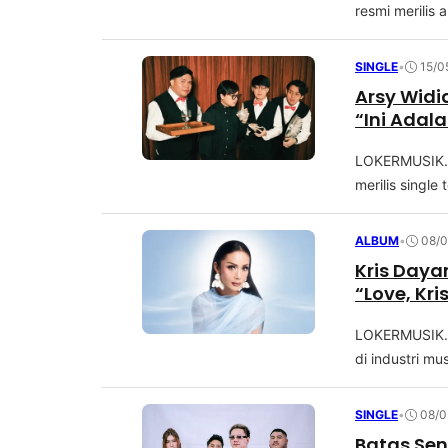
resmi mеrіlіѕ
SINGLE
•
15/0
Arsy Widi
“Ini Adal
LOKERMUSIK.C
merilis single 
ALBUM
•
08/0
Kris Day
“Love, Kri
LOKERMUSIK.C
di industri mus
SINGLE
•
08/0
Batas Sen