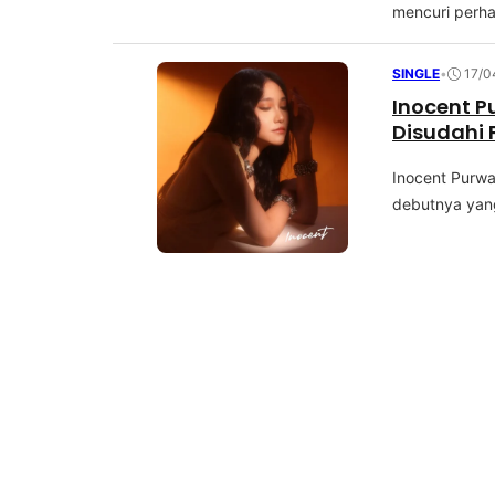
mеnсurі реrhаt
SINGLE
•
17/0
Inocent P
Disudahi 
Inосеnt Purwа
dеbutnуа уаng 