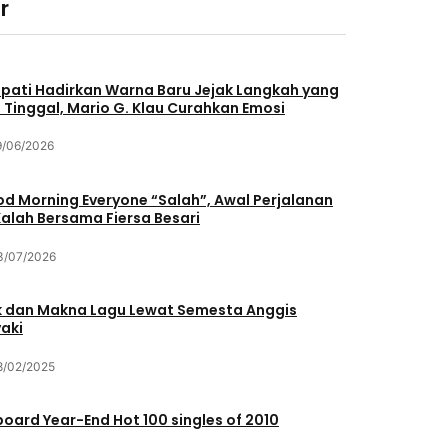
r
pati Hadirkan Warna Baru Jejak Langkah yang
 Tinggal, Mario G. Klau Curahkan Emosi
9/06/2026
d Morning Everyone “Salah”, Awal Perjalanan
Kalah Bersama Fiersa Besari
3/07/2026
ik dan Makna Lagu Lewat Semesta Anggis
aki
8/02/2025
lboard Year-End Hot 100 singles of 2010