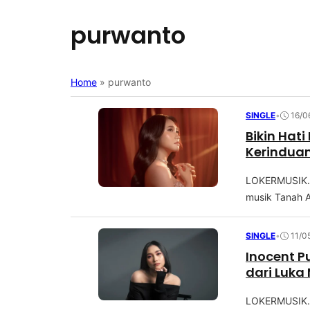
purwanto
Home
»
purwanto
SINGLE
•
16/0
Bikin Hat
Kerinduan
LOKERMUSIK.C
musik Tanah Ai
SINGLE
•
11/0
Inocent P
dari Luka
LOKERMUSIK.C