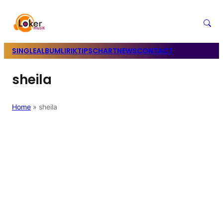
SINGLE
ALBUM
LIRIK
TIPS
CHART
NEWS
CONTACT
sheila
Home
»
sheila