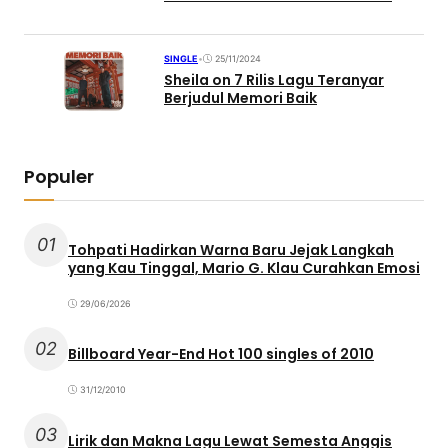
SINGLE
•
25/11/2024
Sheila on 7 Rilis Lagu Teranyar
Berjudul Memori Baik
Populer
01
Tohpati Hadirkan Warna Baru Jejak Langkah
yang Kau Tinggal, Mario G. Klau Curahkan Emosi
29/06/2026
02
Billboard Year-End Hot 100 singles of 2010
31/12/2010
03
Lirik dan Makna Lagu Lewat Semesta Anggis