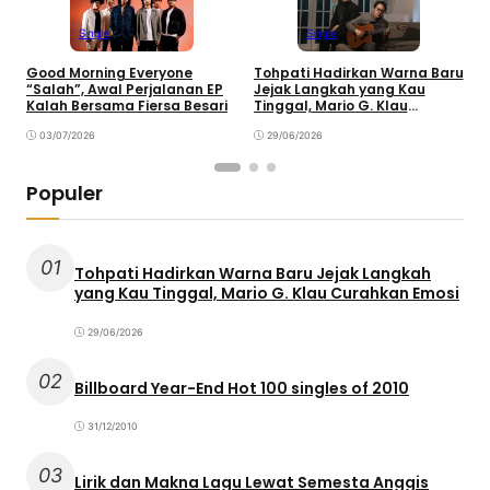
Single
Single
Good Morning Everyone
Tohpati Hadirkan Warna Baru
A
“Salah”, Awal Perjalanan EP
Jejak Langkah yang Kau
T
Kalah Bersama Fiersa Besari
Tinggal, Mario G. Klau
K
Curahkan Emosi
03/07/2026
29/06/2026
Populer
01
Tohpati Hadirkan Warna Baru Jejak Langkah
yang Kau Tinggal, Mario G. Klau Curahkan Emosi
29/06/2026
02
Billboard Year-End Hot 100 singles of 2010
31/12/2010
03
Lirik dan Makna Lagu Lewat Semesta Anggis