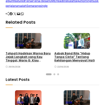
album
featured
Fiersa
Fiersa Besari
GME
Headline
kalah
lagu
morning
musik
perjalanan
salah
Semarang
single
Facebook
Twitter
Mail
WhatsApp
Related Posts
Single
Single
Tohpati Hadirkan Warna Baru
Asbak Band Rilis “Hidup
T
Jejak Langkah yang Kau
Tanpa Cinta” Tentang
I
Tinggal, Mario G. Klau
Kehilangan Menyayat Hati
L
Curahkan Emosi
B
29/06/2026
22/06/2026
Latest Posts
Single
Single