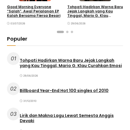
Tohpati Hadirkan Warna Baru
A
Good Morning Everyone
Jejak Langkah yang Kau
T
“Salah”, Awal Perjalanan EP
Tinggal, Mario G. Klau
K
Kalah Bersama Fiersa Besari
Curahkan Emosi
29/06/2026
03/07/2026
Populer
01
Tohpati Hadirkan Warna Baru Jejak Langkah
yang Kau Tinggal, Mario G. Klau Curahkan Emosi
29/06/2026
02
Billboard Year-End Hot 100 singles of 2010
31/12/2010
03
Lirik dan Makna Lagu Lewat Semesta Anggis
Devaki