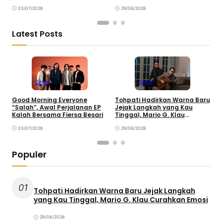
Curahkan Emosi
03/07/2026
29/06/2026
Latest Posts
Single
Single
Good Morning Everyone
Tohpati Hadirkan Warna Baru
A
“Salah”, Awal Perjalanan EP
Jejak Langkah yang Kau
T
Kalah Bersama Fiersa Besari
Tinggal, Mario G. Klau
K
Curahkan Emosi
03/07/2026
29/06/2026
Populer
01
Tohpati Hadirkan Warna Baru Jejak Langkah
yang Kau Tinggal, Mario G. Klau Curahkan Emosi
29/06/2026