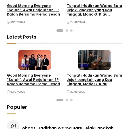
Good Morning Everyone
Tohpati Hadirkan Warna Baru
A
“Salah”, Awal Perjalanan EP
Jejak Langkah yang Kau
T
Kalah Bersama Fiersa Besari
Tinggal, Mario G. Klau
K
Curahkan Emosi
03/07/2026
29/06/2026
Latest Posts
Single
Single
Good Morning Everyone
Tohpati Hadirkan Warna Baru
A
“Salah”, Awal Perjalanan EP
Jejak Langkah yang Kau
T
Kalah Bersama Fiersa Besari
Tinggal, Mario G. Klau
K
Curahkan Emosi
03/07/2026
29/06/2026
Populer
01
Tohpati Hadirkan Warna Baru Jejak Langkah