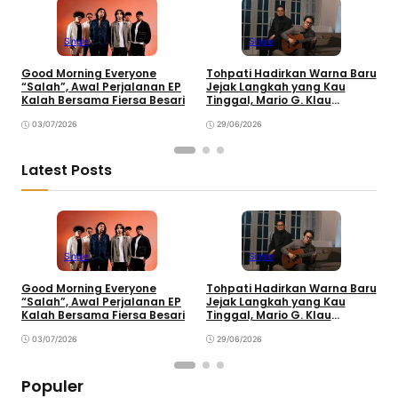
Single
Single
Good Morning Everyone
Tohpati Hadirkan Warna Baru
A
“Salah”, Awal Perjalanan EP
Jejak Langkah yang Kau
T
Kalah Bersama Fiersa Besari
Tinggal, Mario G. Klau
K
Curahkan Emosi
03/07/2026
29/06/2026
Latest Posts
Single
Single
Good Morning Everyone
Tohpati Hadirkan Warna Baru
A
“Salah”, Awal Perjalanan EP
Jejak Langkah yang Kau
T
Kalah Bersama Fiersa Besari
Tinggal, Mario G. Klau
K
Curahkan Emosi
03/07/2026
29/06/2026
Populer