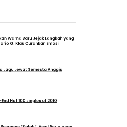
kan Warna Baru Jejak Langkah yang
Mario G. Klau Curahkan Emosi
na Lagu Lewat Semesta Anggis
-End Hot 100 singles of 2010
Everyone “Salah”, Awal Perjalanan