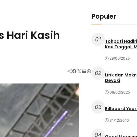
Populer
s Hari Kasih
01
Tohpati Hadir
Kau Tinggal, 
29/06/2026
Facebook
Twitter
Mail
WhatsApp
02
Lirik dan Mak
Devaki
08/02/2025
03
Billboard Year
31/12/2010
04
Good Morning 