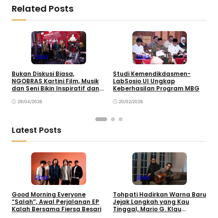
Related Posts
News
News
B
Bukan Diskusi Biasa,
Studi Kemendikdasmen-
M
NGOBRAS Kartini Film, Musik
LabSosio UI Ungkap
d
dan Seni Bikin Inspiratif dan
Keberhasilan Program MBG
Fun
29/04/2026
20/02/2026
Latest Posts
Single
Single
Good Morning Everyone
Tohpati Hadirkan Warna Baru
A
“Salah”, Awal Perjalanan EP
Jejak Langkah yang Kau
T
Kalah Bersama Fiersa Besari
Tinggal, Mario G. Klau
K
Curahkan Emosi