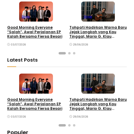
Single
Single
Good Morning Everyone
Tohpati Hadirkan Warna Baru
A
“Salah”, Awal Perjalanan EP
Jejak Langkah yang Kau
T
Kalah Bersama Fiersa Besari
Tinggal, Mario G. Klau
K
Curahkan Emosi
03/07/2026
29/06/2026
Latest Posts
Single
Single
Good Morning Everyone
Tohpati Hadirkan Warna Baru
A
“Salah”, Awal Perjalanan EP
Jejak Langkah yang Kau
T
Kalah Bersama Fiersa Besari
Tinggal, Mario G. Klau
K
Curahkan Emosi
03/07/2026
29/06/2026
Populer