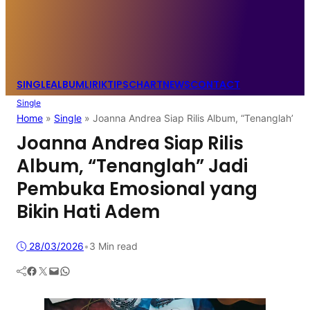
SINGLE
ALBUM
LIRIK
TIPS
CHART
NEWS
CONTACT
Single
Home
»
Single
»
Joanna Andrea Siap Rilis Album, “Tenanglah” J
Joanna Andrea Siap Rilis
Album, “Tenanglah” Jadi
Pembuka Emosional yang
Bikin Hati Adem
28/03/2026
•
3 Min read
Facebook
Twitter
Mail
WhatsApp