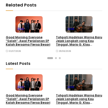
Related Posts
Single
Single
Good Morning Everyone
Tohpati Hadirkan Warna Baru
A
“Salah”, Awal Perjalanan EP
Jejak Langkah yang Kau
T
Kalah Bersama Fiersa Besari
Tinggal, Mario G. Klau
K
Curahkan Emosi
03/07/2026
29/06/2026
Latest Posts
Single
Single
Good Morning Everyone
Tohpati Hadirkan Warna Baru
A
“Salah”, Awal Perjalanan EP
Jejak Langkah yang Kau
T
Kalah Bersama Fiersa Besari
Tinggal, Mario G. Klau
K
Curahkan Emosi