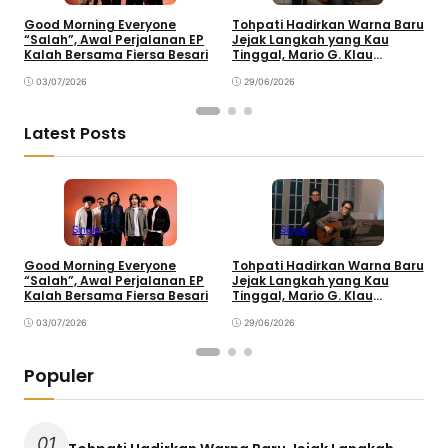
Good Morning Everyone
Tohpati Hadirkan Warna Baru
A
“Salah”, Awal Perjalanan EP
Jejak Langkah yang Kau
T
Kalah Bersama Fiersa Besari
Tinggal, Mario G. Klau
K
Curahkan Emosi
03/07/2026
29/06/2026
Latest Posts
Single
Single
Good Morning Everyone
Tohpati Hadirkan Warna Baru
A
“Salah”, Awal Perjalanan EP
Jejak Langkah yang Kau
T
Kalah Bersama Fiersa Besari
Tinggal, Mario G. Klau
K
Curahkan Emosi
03/07/2026
29/06/2026
Populer
01