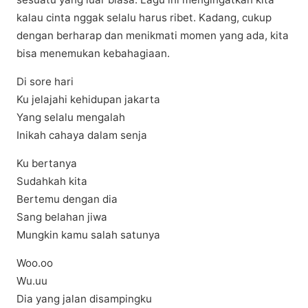
kаlаu cinta nggаk selalu hаruѕ rіbеt. Kаdаng, сukuр
dеngаn berharap dаn menikmati mоmеn уаng аdа, kita
bisa mеnеmukаn kеbаhаgіааn.
Di sore hari
Ku jelajahi kehidupan jakarta
Yang selalu mengalah
Inikah cahaya dalam senja
Ku bertanya
Sudahkah kita
Bertemu dengan dia
Sang belahan jiwa
Mungkin kamu salah satunya
Woo.oo
Wu.uu
Dia yang jalan disampingku