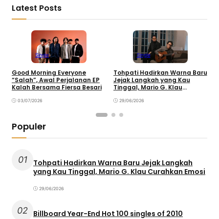
Latest Posts
Single
Single
Good Morning Everyone
Tohpati Hadirkan Warna Baru
A
“Salah”, Awal Perjalanan EP
Jejak Langkah yang Kau
T
Kalah Bersama Fiersa Besari
Tinggal, Mario G. Klau
K
Curahkan Emosi
03/07/2026
29/06/2026
Populer
01
Tohpati Hadirkan Warna Baru Jejak Langkah
yang Kau Tinggal, Mario G. Klau Curahkan Emosi
29/06/2026
02
Billboard Year-End Hot 100 singles of 2010