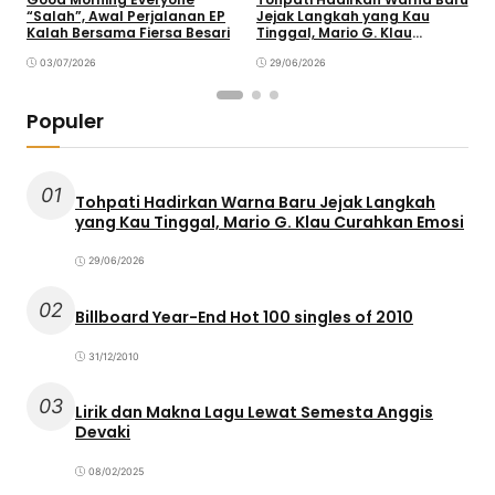
“Salah”, Awal Perjalanan EP
Jejak Langkah yang Kau
T
Kalah Bersama Fiersa Besari
Tinggal, Mario G. Klau
K
Curahkan Emosi
03/07/2026
29/06/2026
Populer
01
Tohpati Hadirkan Warna Baru Jejak Langkah
yang Kau Tinggal, Mario G. Klau Curahkan Emosi
29/06/2026
02
Billboard Year-End Hot 100 singles of 2010
31/12/2010
03
Lirik dan Makna Lagu Lewat Semesta Anggis
Devaki
08/02/2025