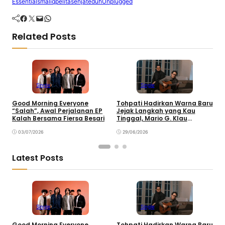
Essentials
maliq
pelita
senja
teduh
Unplugged
Facebook
Twitter
Mail
WhatsApp
Related Posts
Single
Single
Good Morning Everyone
Tohpati Hadirkan Warna Baru
A
“Salah”, Awal Perjalanan EP
Jejak Langkah yang Kau
T
Kalah Bersama Fiersa Besari
Tinggal, Mario G. Klau
K
Curahkan Emosi
03/07/2026
29/06/2026
Latest Posts
Single
Single
Good Morning Everyone
Tohpati Hadirkan Warna Baru
A