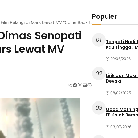
Populer
Film Pelangi di Mars Lewat MV “Come Back to Me”
Dimas Senopati
01
Tohpati Hadir
Mars Lewat MV
Kau Tinggal, 
29/06/2026
02
Lirik dan Mak
Devaki
Facebook
Twitter
Mail
WhatsApp
08/02/2025
03
Good Morning 
EP Kalah Bers
03/07/2026