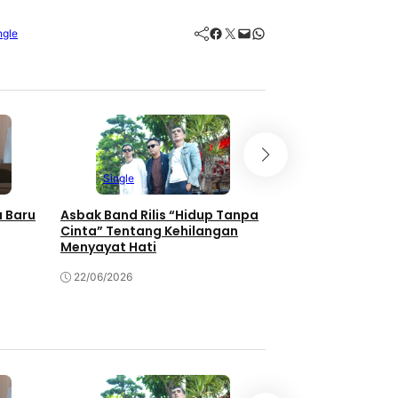
Facebook
Twitter
Mail
WhatsApp
ngle
Single
Single
 Baru
Asbak Band Rilis “Hidup Tanpa
Tiga Dekade Meng
Cinta” Tentang Kehilangan
Indonesia, Projec
Menyayat Hati
Luncurkan “Selam
22/06/2026
17/06/2026