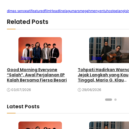
dimas senopati
featured
film
Headline
lagu
mars
megah
menyentuh
ost
pelangi
si
Related Posts
Single
Single
Good Morning Everyone
Tohpati Hadirkan Warna
“Salah”, Awal Perjalanan EP
Jejak Langkah yang Kau
Kalah Bersama Fiersa Besari
Tinggal, Mario G. Klau
Curahkan Emosi
03/07/2026
29/06/2026
Latest Posts