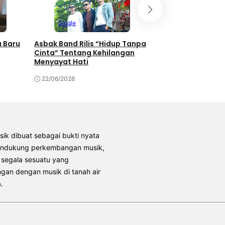
Single
Album
 Baru
Asbak Band Rilis “Hidup Tanpa
Fajar Noor Tuangk
Cinta” Tentang Kehilangan
Cinta dan Patah H
Menyayat Hati
“Sementara, Sel
22/06/2026
21/06/2026
sik dibuat sebagai bukti nyata
endukung perkembangan musik,
 segala sesuatu yang
gan dengan musik di tanah air
.