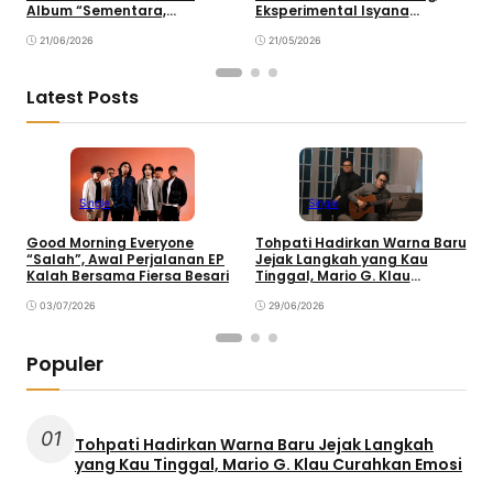
Album “Sementara,
Eksperimental Isyana
d
Selamanya”
Sarasvati
21/06/2026
21/05/2026
Latest Posts
Single
Single
Good Morning Everyone
Tohpati Hadirkan Warna Baru
A
“Salah”, Awal Perjalanan EP
Jejak Langkah yang Kau
T
Kalah Bersama Fiersa Besari
Tinggal, Mario G. Klau
K
Curahkan Emosi
03/07/2026
29/06/2026
Populer
01
Tohpati Hadirkan Warna Baru Jejak Langkah
yang Kau Tinggal, Mario G. Klau Curahkan Emosi