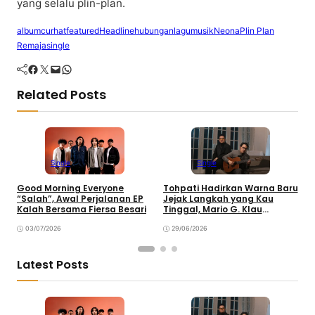
yang ѕеlаlu рlіn-рlаn.
album
curhat
featured
Headline
hubungan
lagu
musik
Neona
Plin Plan
Remaja
single
Facebook
Twitter
Mail
WhatsApp
Related Posts
Single
Single
Good Morning Everyone
Tohpati Hadirkan Warna Baru
A
“Salah”, Awal Perjalanan EP
Jejak Langkah yang Kau
T
Kalah Bersama Fiersa Besari
Tinggal, Mario G. Klau
K
Curahkan Emosi
03/07/2026
29/06/2026
Latest Posts