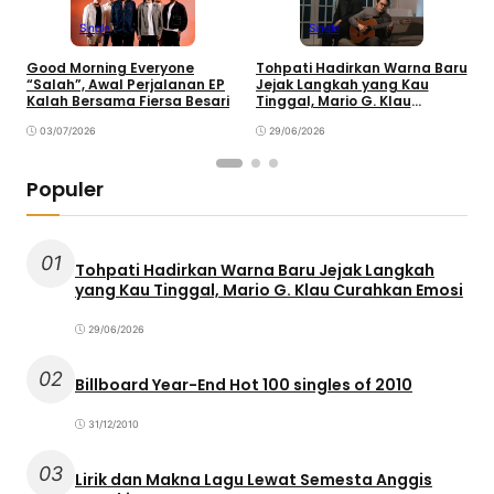
Single
Single
Good Morning Everyone
Tohpati Hadirkan Warna Baru
A
“Salah”, Awal Perjalanan EP
Jejak Langkah yang Kau
T
Kalah Bersama Fiersa Besari
Tinggal, Mario G. Klau
K
Curahkan Emosi
03/07/2026
29/06/2026
Populer
01
Tohpati Hadirkan Warna Baru Jejak Langkah
yang Kau Tinggal, Mario G. Klau Curahkan Emosi
29/06/2026
02
Billboard Year-End Hot 100 singles of 2010
31/12/2010
03
Lirik dan Makna Lagu Lewat Semesta Anggis