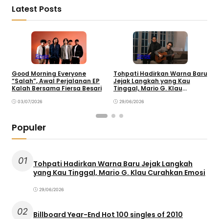
Latest Posts
Single
Single
Good Morning Everyone
Tohpati Hadirkan Warna Baru
A
“Salah”, Awal Perjalanan EP
Jejak Langkah yang Kau
T
Kalah Bersama Fiersa Besari
Tinggal, Mario G. Klau
K
Curahkan Emosi
03/07/2026
29/06/2026
Populer
01
Tohpati Hadirkan Warna Baru Jejak Langkah
yang Kau Tinggal, Mario G. Klau Curahkan Emosi
29/06/2026
02
Billboard Year-End Hot 100 singles of 2010