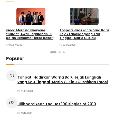
Single
Single
Good Morning Everyone
Tohpati Hadirkan Warna Baru
A
“Salah”, Awal Perjalanan EP
Jejak Langkah yang Kau
T
Kalah Bersama Fiersa Besari
Tinggal, Mario G. Klau
K
Curahkan Emosi
03/07/2026
29/06/2026
Populer
01
Tohpati Hadirkan Warna Baru Jejak Langkah
yang Kau Tinggal, Mario G. Klau Curahkan Emosi
29/06/2026
02
Billboard Year-End Hot 100 singles of 2010
31/12/2010