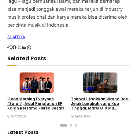
lagu – lagu bernuansa islami, dan mereka berharap
bisa menjadi tonggak awal mereka terjun di industry
musik profesional dan karya mereka bisa diterima oleh
pencinta musik di Indonesia.
SHAFIYYA
Facebook
Twitter
Mail
WhatsApp
Related Posts
Single
Single
Good Morning Everyone
Tohpati Hadirkan Warna Baru
A
“Salah”, Awal Perjalanan EP
Jejak Langkah yang Kau
T
Kalah Bersama Fiersa Besari
Tinggal, Mario G. Klau
K
Curahkan Emosi
03/07/2026
29/06/2026
Latest Posts