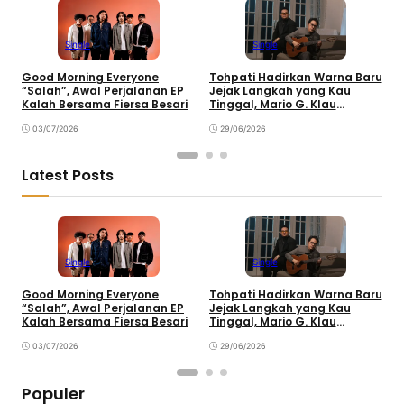
Single
Single
Good Morning Everyone
Tohpati Hadirkan Warna Baru
A
“Salah”, Awal Perjalanan EP
Jejak Langkah yang Kau
T
Kalah Bersama Fiersa Besari
Tinggal, Mario G. Klau
K
Curahkan Emosi
03/07/2026
29/06/2026
Latest Posts
Single
Single
Good Morning Everyone
Tohpati Hadirkan Warna Baru
A
“Salah”, Awal Perjalanan EP
Jejak Langkah yang Kau
T
Kalah Bersama Fiersa Besari
Tinggal, Mario G. Klau
K
Curahkan Emosi
03/07/2026
29/06/2026
Populer