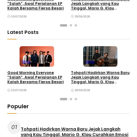
“Salah”, Awal Perjalanan EP
Jejak Langkah yang Kau
T
Kalah Bersama Fiersa Besari
Tinggal, Mario G. Klau
K
Curahkan Emosi
03/07/2026
29/06/2026
Latest Posts
Single
Single
Good Morning Everyone
Tohpati Hadirkan Warna Baru
A
“Salah”, Awal Perjalanan EP
Jejak Langkah yang Kau
T
Kalah Bersama Fiersa Besari
Tinggal, Mario G. Klau
K
Curahkan Emosi
03/07/2026
29/06/2026
Populer
01
Tohpati Hadirkan Warna Baru Jejak Langkah
yang Kau Tinggal, Mario G. Klau Curahkan Emosi