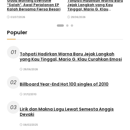
Good Morning Everyone
Tohpati Hadirkan Warna Baru
A
“Salah”, Awal Perjalanan EP
Jejak Langkah yang Kau
T
Kalah Bersama Fiersa Besari
Tinggal, Mario G. Klau
K
Curahkan Emosi
03/07/2026
29/06/2026
Populer
01
Tohpati Hadirkan Warna Baru Jejak Langkah
yang Kau Tinggal, Mario G. Klau Curahkan Emosi
29/06/2026
02
Billboard Year-End Hot 100 singles of 2010
31/12/2010
03
Lirik dan Makna Lagu Lewat Semesta Anggis
Devaki
08/02/2025